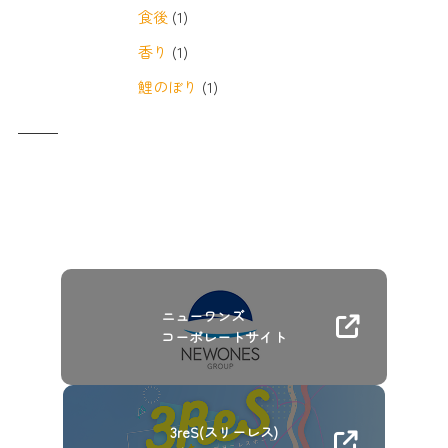
食後
(1)
香り
(1)
鯉のぼり
(1)
ニューワンズ
コーポレートサイト
3reS(スリーレス)