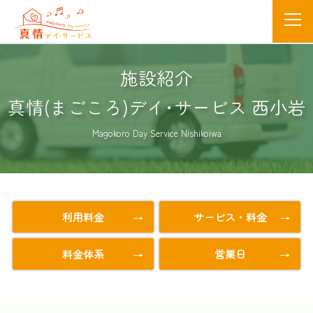
施設紹介
真情(まごころ)デイ･サービス 西小岩
Magokoro Day Service Nishikoiwa
利用料金
サービス・料金
料金体系
営業日