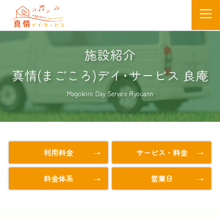
施設紹介
真情(まごころ)デイ･サービス 良庵
Magokoro Day Service Ryouann
利用料金
サービス・料金
料金体系
営業日