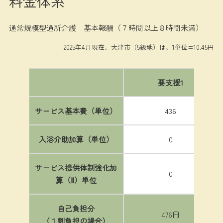
料金体系
通常規模型通所介護 基本報酬（７時間以上８時間未満）
2025年4月現在、大津市（5級地）は、1単位=10.45円
要支援1
サービス基本費（単位）
436
入浴介助加算（単位）
0
サービス提供体制強化加
0
算（Ⅱ）単位
自己負担分
476円
（１割負担の場合）