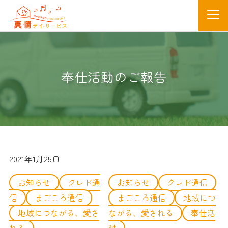
奉仕活動のご報告
2021年1月25日
お知らせ
クレド通
お知らせ
クレド通信
信
まごころ通信
まごころ通信
地域につ
地域につながる、愛さ
ながる、愛される
奉仕活