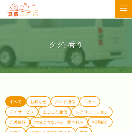
タグ:
香り
すべて
お知らせ
クレド通信
コラム
デイサービス
まごころ通信
レクリエーション
介護保険
地域につながる、愛される
料理紹介