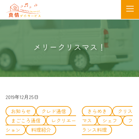
メリークリスマス！
2019年12月25日
お知らせ
クレド通信
きらめき
クリス
まごころ通信
レクリエー
マス
シェフ
フ
ション
料理紹介
ランス料理