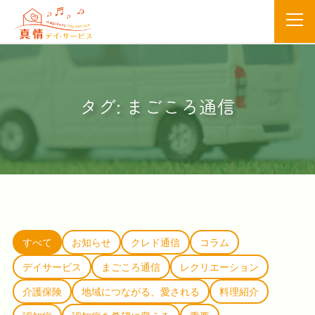
タグ:
まごころ通信
すべて
お知らせ
クレド通信
コラム
デイサービス
まごころ通信
レクリエーション
介護保険
地域につながる、愛される
料理紹介